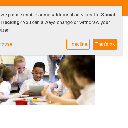
d we please enable some additional services for
Social
Tracking
? You can always change or withdraw your
ater.
hoose
I decline
That's ok