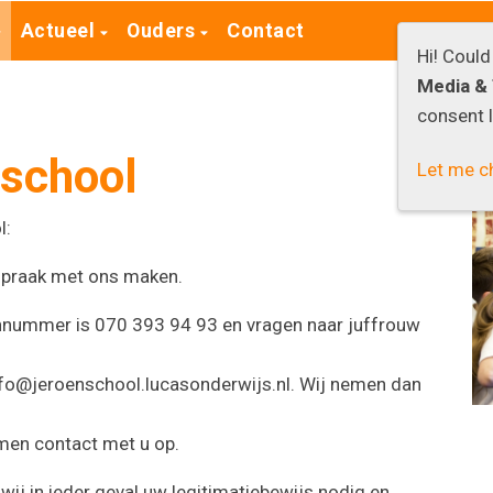
Actueel
Ouders
Contact
Hi! Coul
Media & 
consent l
 school
Let me c
l:
fspraak met ons maken.
onnummer is 070 393 94 93 en vragen naar juffrouw
info@jeroenschool.lucasonderwijs.nl. Wij nemen dan
emen contact met u op.
wij in ieder geval uw legitimatiebewijs nodig en