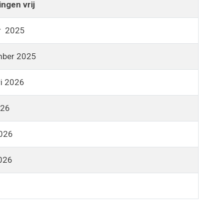
ingen vrij
r 2025
mber 2025
ri 2026
026
026
2026